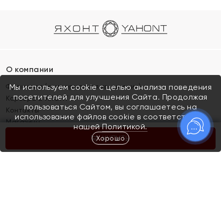
О компании
Франшиза (коммерческая концессия)
Мы используем cookie с целью анализа поведения
посетителей для улучшения Сайта. Продолжая
Карьера в ЯХОНТ
пользоваться Сайтом, вы соглашаетесь на
Контакты
использование файлов cookie в соответствии с
Магазины
нашей
Политикой.
Хорошо
КУПИТЬ
Покупателям
Как определить размер украшения
Киров
Акции
Магазины
Скупка и обмен золота
Отзывы
Электронный подарочный сертификат
Помолвка и свадьба