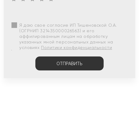
Я даю свое согласие ИП Тишеновской О.А.
(ОГРНИП 321435000026563) и его
аффилированным лицам на обработку
указанных мной персональных данных на
условиях
Политики конфиденциальности
ОТПРАВИТЬ