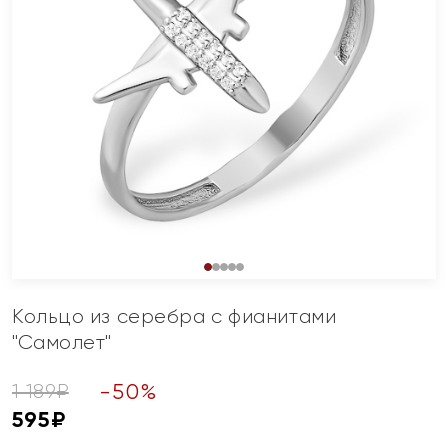
Кольцо из серебра с фианитами
"Самолет"
-
50
%
1 189
₽
595
₽