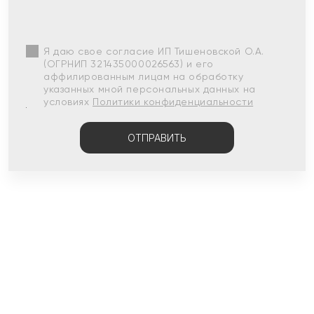
Я даю свое согласие ИП Тишеновской О.А.
(ОГРНИП 321435000026563) и его
аффилированным лицам на обработку
указанных мной персональных данных на
условиях
Политики конфиденциальности
ОТПРАВИТЬ