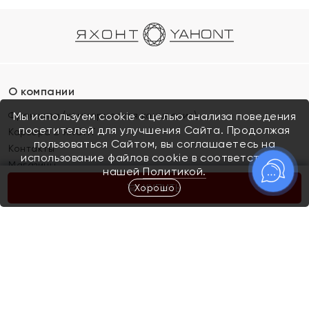
О компании
Франшиза (коммерческая концессия)
Мы используем cookie с целью анализа поведения
посетителей для улучшения Сайта. Продолжая
Карьера в ЯХОНТ
пользоваться Сайтом, вы соглашаетесь на
Контакты
использование файлов cookie в соответствии с
Магазины
нашей
Политикой.
Хорошо
КУПИТЬ
Покупателям
Как определить размер украшения
Киров
Акции
Магазины
Скупка и обмен золота
Отзывы
Электронный подарочный сертификат
Помолвка и свадьба
Правила пользования Электронным