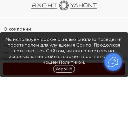
О компании
Франшиза (коммерческая концессия)
Мы используем cookie с целью анализа поведения
посетителей для улучшения Сайта. Продолжая
Карьера в ЯХОНТ
пользоваться Сайтом, вы соглашаетесь на
Контакты
использование файлов cookie в соответствии с
Магазины
нашей
Политикой.
Хорошо
КУПИТЬ
Покупателям
Как определить размер украшения
Киров
Акции
Магазины
Скупка и обмен золота
Отзывы
Электронный подарочный сертификат
Помолвка и свадьба
Правила пользования Электронным
Каталог
подарочным сертификатом «Яхонт»