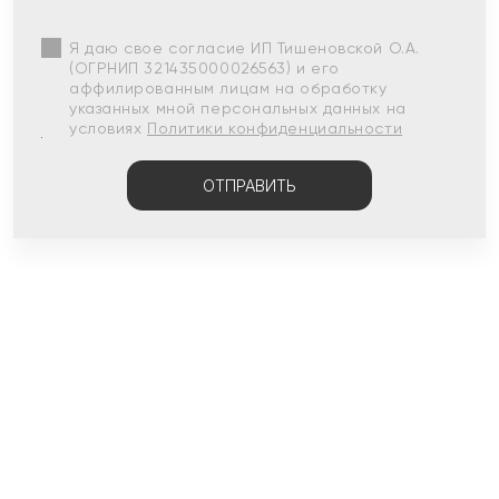
Я даю свое согласие ИП Тишеновской О.А.
(ОГРНИП 321435000026563) и его
аффилированным лицам на обработку
указанных мной персональных данных на
условиях
Политики конфиденциальности
ОТПРАВИТЬ