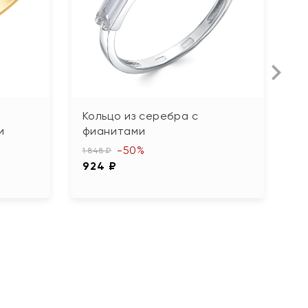
Кольцо из серебра с
К
и
фианитами
и
-50%
1 848 ₽
8 
924 ₽
4