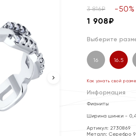
-
50
%
3 816
₽
1 908
₽
Выберите разм
16
16.5
Как узнать свой разм
Информация
Фианиты
Ширина шинки - 0,
Артикул: 2730869
Металл:
Серебро 9