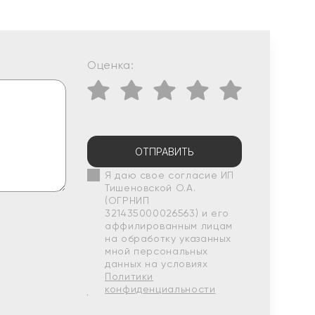
Оценка:
ОТПРАВИТЬ
Я даю свое согласие ИП
Тишеновской О.А.
(ОГРНИП
321435000026563) и его
аффилированным лицам
на обработку указанных
мной персональных
данных на условиях
Политики
конфиденциальности