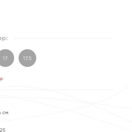
ер:
17
17.5
ер
4 см
25