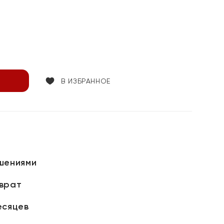
В ИЗБРАННОЕ
шениями
зврат
есяцев