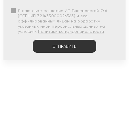
Я даю свое согласие ИП Тишеновской О.А.
(ОГРНИП 321435000026563) и его
аффилированным лицам на обработку
указанных мной персональных данных на
условиях
Политики конфиденциальности
ОТПРАВИТЬ