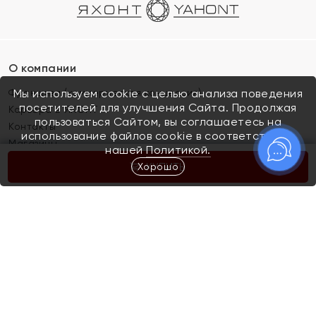
О компании
Франшиза (коммерческая концессия)
Мы используем cookie с целью анализа поведения
посетителей для улучшения Сайта. Продолжая
Карьера в ЯХОНТ
пользоваться Сайтом, вы соглашаетесь на
Контакты
использование файлов cookie в соответствии с
Магазины
нашей
Политикой.
Хорошо
КУПИТЬ
Покупателям
Как определить размер украшения
Киров
Акции
Магазины
Скупка и обмен золота
Отзывы
Электронный подарочный сертификат
Помолвка и свадьба
Правила пользования Электронным
Каталог
подарочным сертификатом «Яхонт»