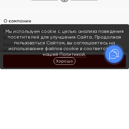
О компании
Франшиза (коммерческая концессия)
Мы используем cookie с целью анализа поведения
посетителей для улучшения Сайта. Продолжая
Карьера в ЯХОНТ
пользоваться Сайтом, вы соглашаетесь на
Контакты
использование файлов cookie в соответствии с
Магазины
нашей
Политикой.
Хорошо
КУПИТЬ
Покупателям
Как определить размер украшения
Киров
Акции
Магазины
Скупка и обмен золота
Отзывы
Электронный подарочный сертификат
Помолвка и свадьба
Правила пользования Электронным
Каталог
подарочным сертификатом «Яхонт»
Новинки