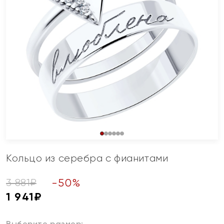
Кольцо из серебра с фианитами
-
50
%
3 881
₽
1 941
₽
Выберите размер: