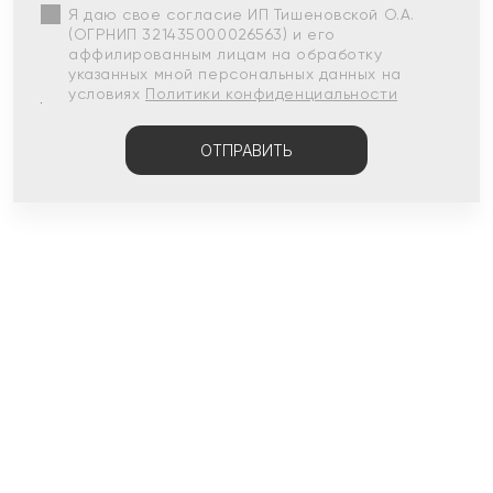
Я даю свое согласие ИП Тишеновской О.А.
(ОГРНИП 321435000026563) и его
аффилированным лицам на обработку
указанных мной персональных данных на
условиях
Политики конфиденциальности
ОТПРАВИТЬ