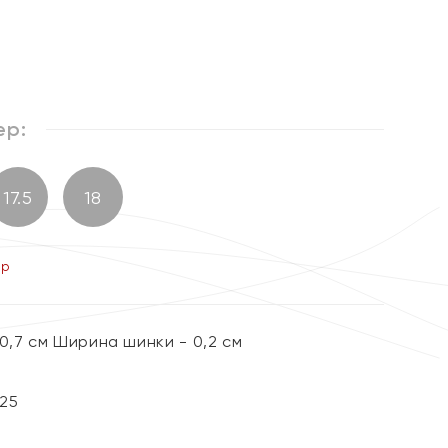
%
ер:
17.5
18
ер
0,7 см Ширина шинки - 0,2 см
25