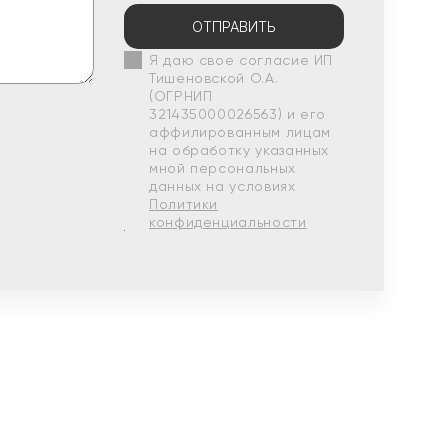
ОТПРАВИТЬ
Я даю свое согласие ИП
Тишеновской О.А.
(ОГРНИП
321435000026563) и его
аффилированным лицам
на обработку указанных
мной персональных
данных на условиях
Политики
конфиденциальности