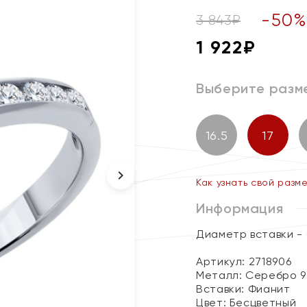
-
50
3 843
₽
1 922
₽
Выберите разм
16.5
17
Как узнать свой разм
Информация
Диаметр вставки - 
Артикул: 2718906
Металл:
Серебро 9
Вставки:
Фианит
Цвет:
Бесцветный