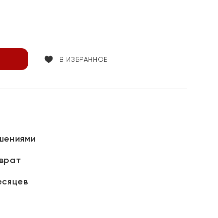
В ИЗБРАННОЕ
шениями
зврат
есяцев