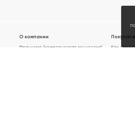
п
О компании
Покупат
Франшиза (коммерческая концессия)
Как опред
Карьера в ЯХОНТ
Акции
Контакты
Скупка и 
Магазины
Отзывы
Электронн
Правила п
подарочны