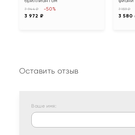
бриллиантом
фиани
-50%
7 944 ₽
7 159 ₽
3 972 ₽
3 580
Оставить отзыв
Ваше имя: