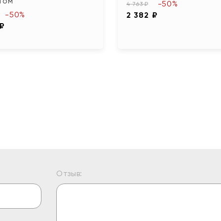
том
-50%
4 763 ₽
-50%
2 382 ₽
 ₽
Отзыв: