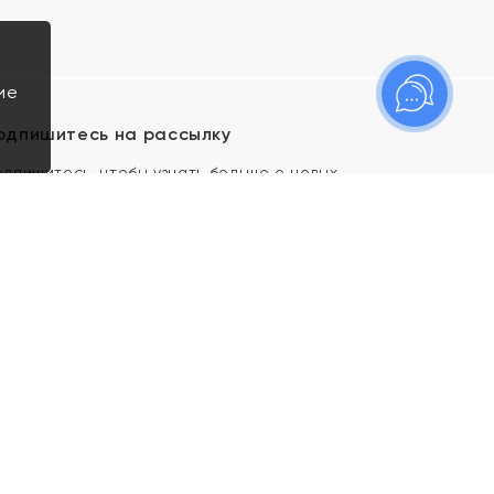
ие
одпишитесь на рассылку
одпишитесь, чтобы узнать больше о новых
оступлениях, новостях и спецпредложениях Яхонт!
Я даю свое согласие ИП Тишеновской О.А.
(ОГРНИП 321435000026563) и его
аффилированным лицам на обработку указанных
мной персональных данных на условиях
Политики