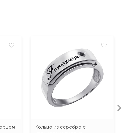
варцем
Кольцо из серебра с
К