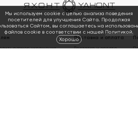
Мы используем cookie с целью анализа поведения
посетителей для улучшения Сайта. Продолжая
ользоваться Сайтом, вы соглашаетесь на использован
файлов cookie в соответствии с нашей
Политикой.
елям
Доставка и оплата
П
Хорошо
елить размер украшения
Доставка и оплата
П
п
обмен золота
ый подарочный сертификат
ользования Электронным
м сертификатом «Яхонт»