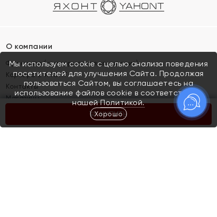
О компании
Франшиза (коммерческая концессия)
Мы используем cookie с целью анализа поведения
посетителей для улучшения Сайта. Продолжая
Карьера в ЯХОНТ
пользоваться Сайтом, вы соглашаетесь на
Контакты
использование файлов cookie в соответствии с
Магазины
нашей
Политикой.
Хорошо
КУПИТЬ
Покупателям
Как определить размер украшения
Киров
Акции
Магазины
Скупка и обмен золота
Отзывы
Электронный подарочный сертификат
Помолвка и свадьба
Правила пользования Электронным
Каталог
подарочным сертификатом «Яхонт»