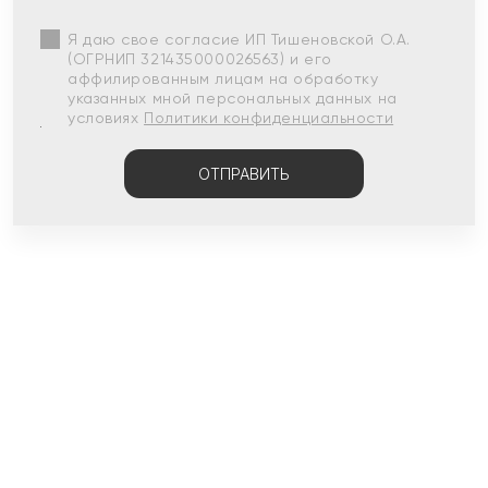
Я даю свое согласие ИП Тишеновской О.А.
(ОГРНИП 321435000026563) и его
аффилированным лицам на обработку
указанных мной персональных данных на
условиях
Политики конфиденциальности
ОТПРАВИТЬ