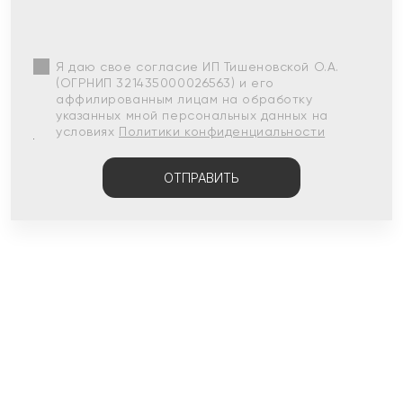
Я даю свое согласие ИП Тишеновской О.А.
(ОГРНИП 321435000026563) и его
аффилированным лицам на обработку
указанных мной персональных данных на
условиях
Политики конфиденциальности
ОТПРАВИТЬ