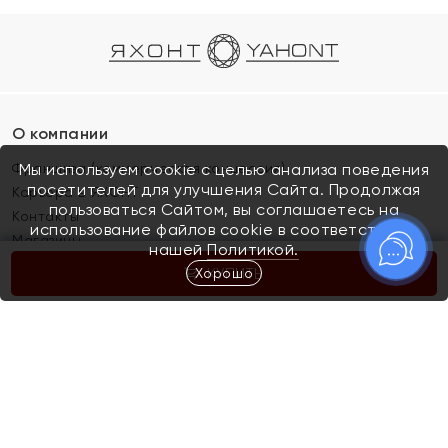
О компании
Франшиза (коммерческая концессия)
Мы используем cookie с целью анализа поведения
посетителей для улучшения Сайта. Продолжая
Карьера в ЯХОНТ
пользоваться Сайтом, вы соглашаетесь на
Контакты
использование файлов cookie в соответствии с
Магазины
нашей
Политикой.
Хорошо
КУПИТЬ
Покупателям
Как определить размер украшения
Киров
Акции
Магазины
Скупка и обмен золота
Отзывы
Электронный подарочный сертификат
Помолвка и свадьба
Правила пользования Электронным