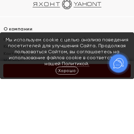
О компании
Франшиза (коммерческая концессия)
Мы используем cookie с целью анализа поведения
посетителей для улучшения Сайта. Продолжая
Карьера в ЯХОНТ
пользоваться Сайтом, вы соглашаетесь на
Контакты
использование файлов cookie в соответствии с
Магазины
нашей
Политикой.
Хорошо
КУПИТЬ
Покупателям
Как определить размер украшения
Киров
Акции
Магазины
Скупка и обмен золота
Отзывы
Электронный подарочный сертификат
Помолвка и свадьба
Правила пользования Электронным
Каталог
подарочным сертификатом «Яхонт»