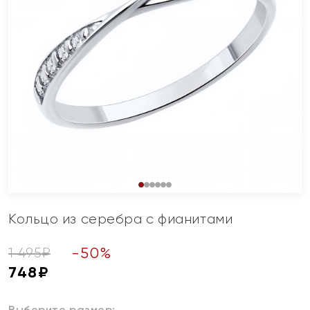
Кольцо из серебра с фианитами
-
50
%
1 495
₽
748
₽
Выберите размер: