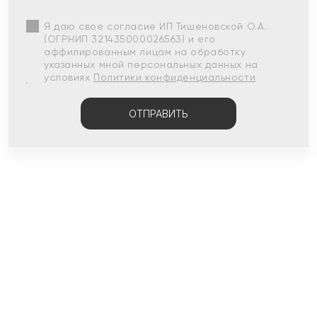
Я даю свое согласие ИП Тишеновской О.А.
(ОГРНИП 321435000026563) и его
аффилированным лицам на обработку
указанных мной персональных данных на
условиях
Политики конфиденциальности
ОТПРАВИТЬ