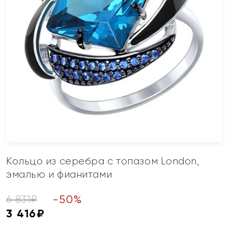
Кольцо из серебра с топазом London,
эмалью и фианитами
-
50
%
6 831
₽
3 416
₽