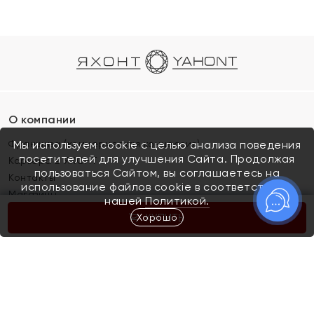
О компании
Франшиза (коммерческая концессия)
Мы используем cookie с целью анализа поведения
посетителей для улучшения Сайта. Продолжая
Карьера в ЯХОНТ
пользоваться Сайтом, вы соглашаетесь на
Контакты
использование файлов cookie в соответствии с
Магазины
нашей
Политикой.
Хорошо
КУПИТЬ
Покупателям
Как определить размер украшения
Киров
Акции
Магазины
Скупка и обмен золота
Отзывы