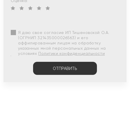
Оценка:
Я даю свое согласие ИП Тишеновской О.А.
(ОГРНИП 321435000026563) и его
аффилированным лицам на обработку
указанных мной персональных данных на
условиях
Политики конфиденциальности
ОТПРАВИТЬ