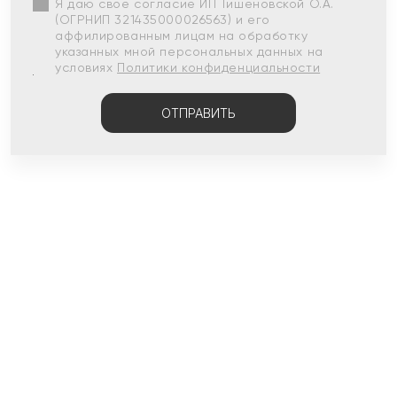
Я даю свое согласие ИП Тишеновской О.А.
(ОГРНИП 321435000026563) и его
аффилированным лицам на обработку
указанных мной персональных данных на
условиях
Политики конфиденциальности
ОТПРАВИТЬ