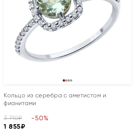
Кольцо из серебра с аметистом и
фианитами
-
50
%
3 710
₽
1 855
₽