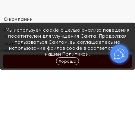
О компании
Франшиза (коммерческая концессия)
Мы используем cookie с целью анализа поведения
посетителей для улучшения Сайта. Продолжая
Карьера в ЯХОНТ
пользоваться Сайтом, вы соглашаетесь на
Контакты
использование файлов cookie в соответствии с
Магазины
нашей
Политикой.
Хорошо
КУПИТЬ
Покупателям
Как определить размер украшения
Киров
Акции
Магазины
Скупка и обмен золота
Отзывы
Электронный подарочный сертификат
Помолвка и свадьба
Правила пользования Электронным
Каталог
подарочным сертификатом «Яхонт»
Новинки
Доставка и оплата