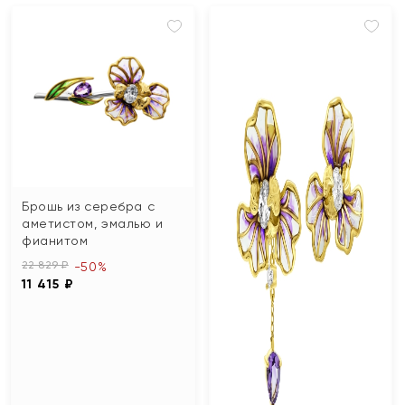
Брошь из серебра с
аметистом, эмалью и
фианитом
22 829 ₽
-50%
11 415 ₽