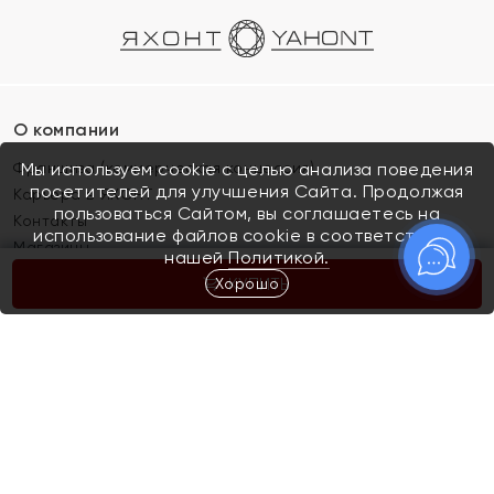
О компании
Франшиза (коммерческая концессия)
Мы используем cookie с целью анализа поведения
посетителей для улучшения Сайта. Продолжая
Карьера в ЯХОНТ
пользоваться Сайтом, вы соглашаетесь на
Контакты
использование файлов cookie в соответствии с
Магазины
нашей
Политикой.
Хорошо
КУПИТЬ
Покупателям
Как определить размер украшения
Киров
Акции
Магазины
Скупка и обмен золота
Отзывы
Электронный подарочный сертификат
Помолвка и свадьба
Правила пользования Электронным
Каталог
подарочным сертификатом «Яхонт»