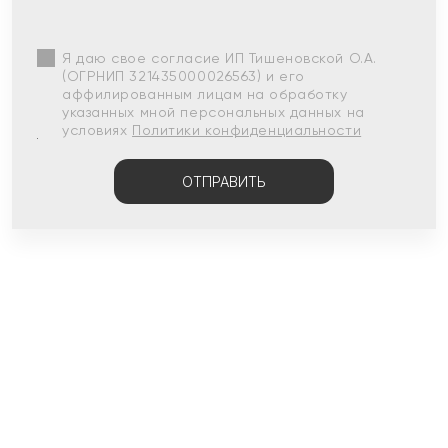
Я даю свое согласие ИП Тишеновской О.А.
(ОГРНИП 321435000026563) и его
аффилированным лицам на обработку
указанных мной персональных данных на
условиях
Политики конфиденциальности
ОТПРАВИТЬ