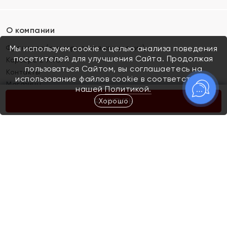
О компании
Франшиза (коммерческая концессия)
Мы используем cookie с целью анализа поведения
посетителей для улучшения Сайта. Продолжая
Карьера в ЯХОНТ
пользоваться Сайтом, вы соглашаетесь на
Контакты
использование файлов cookie в соответствии с
Магазины
нашей
Политикой.
Хорошо
КУПИТЬ
Покупателям
Как определить размер украшения
Киров
Акции
Магазины
Скупка и обмен золота
Отзывы
Электронный подарочный сертификат
Помолвка и свадьба
Правила пользования Электронным
Каталог
подарочным сертификатом «Яхонт»
Новинки
Доставка и оплата
Акции