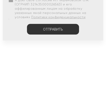
Я даю свое согласие ИП Тишеновской О.А.
(ОГРНИП 321435000026563) и его
аффилированным лицам на обработку
указанных мной персональных данных на
условиях
Политики конфиденциальности
ОТПРАВИТЬ