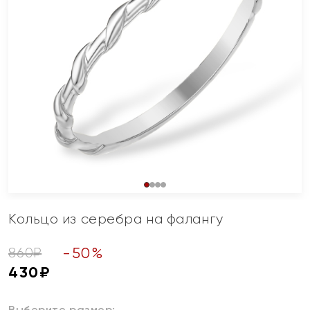
Кольцо из серебра на фалангу
-
50
%
860
₽
430
₽
Выберите размер: