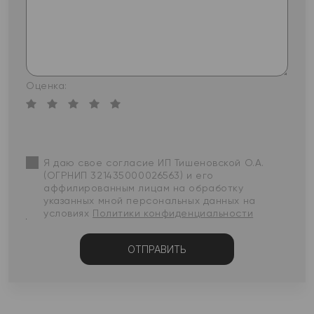
Оценка:
Я даю свое согласие ИП Тишеновской О.А.
(ОГРНИП 321435000026563) и его
аффилированным лицам на обработку
указанных мной персональных данных на
условиях
Политики конфиденциальности
ОТПРАВИТЬ