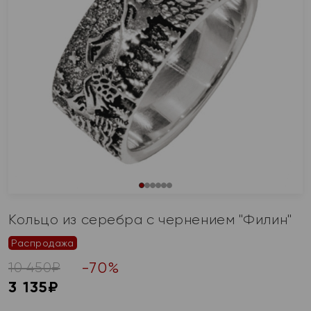
Кольцо из серебра с чернением "Филин"
Распродажа
-
70
%
10 450
₽
3 135
₽