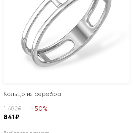
Кольцо из серебра
-
50
%
1 682
₽
841
₽
Выберите размер: