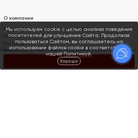
О компании
Франшиза (коммерческая концессия)
Мы используем cookie с целью анализа поведения
посетителей для улучшения Сайта. Продолжая
Карьера в ЯХОНТ
пользоваться Сайтом, вы соглашаетесь на
Контакты
использование файлов cookie в соответствии с
Магазины
нашей
Политикой.
Хорошо
КУПИТЬ
Покупателям
Как определить размер украшения
Киров
Акции
Магазины
Скупка и обмен золота
Отзывы
Электронный подарочный сертификат
Помолвка и свадьба
Правила пользования Электронным
Каталог
подарочным сертификатом «Яхонт»
Новинки
Доставка и оплата
Акции