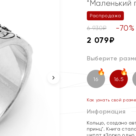
"Маленький 
Распродажа
-
70
%
6 930
₽
2 079
₽
Выберите разм
16
16.5
Как узнать свой разм
Информация
Кольцо, создано а
принц". Книга стал
цитат «Зорко одно 