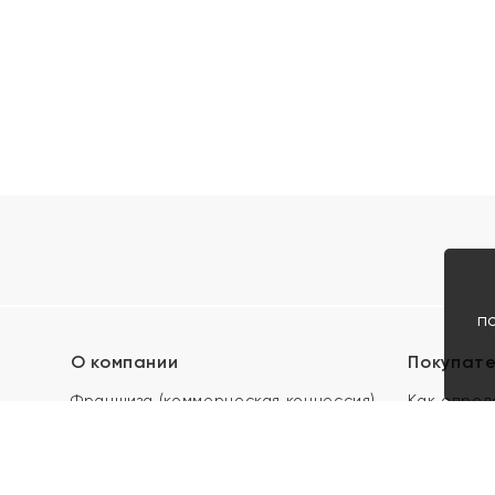
п
О компании
Покупат
Франшиза (коммерческая концессия)
Как опред
Карьера в ЯХОНТ
Акции
Контакты
Скупка и 
Магазины
Отзывы