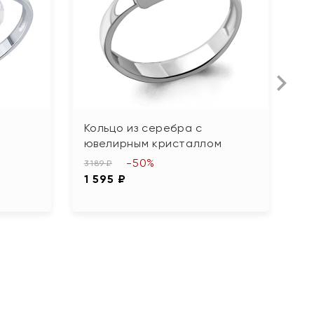
Кольцо из серебра с
К
ювелирным кристаллом
т
-50%
3 189 ₽
6 
1 595 ₽
3