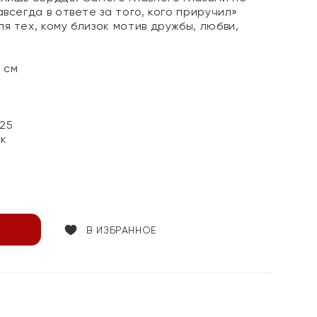
авсегда в ответе за того, кого приручил»
я тех, кому близок мотив дружбы, любви,
 см
25
ок
В ИЗБРАННОЕ