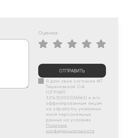
Оценка:
ОТПРАВИТЬ
Я даю свое согласие ИП
Тишеновской О.А.
(ОГРНИП
321435000026563) и его
аффилированным лицам
на обработку указанных
мной персональных
данных на условиях
Политики
конфиденциальности