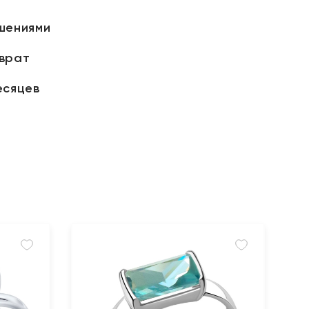
шениями
зврат
есяцев