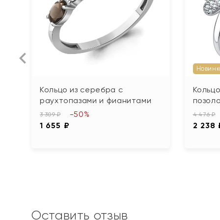
Новинк
Кольцо из серебра с
Кольцо
раухтопазами и фианитами
позол
-50%
3 309 ₽
4 476 ₽
1 655 ₽
2 238 
Оставить отзыв