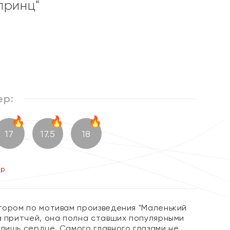
принц"
ер:
17
17.5
18
ер
втором по мотивам произведения "Маленький
а притчей, она полна ставших популярными
лишь сердце. Самого главного глазами не