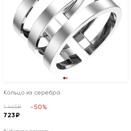
Кольцо из серебра
-
50
%
1 445
₽
723
₽
Выберите размер: