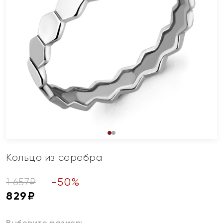
Кольцо из серебра
-
50
%
1 657
₽
829
₽
Выберите размер: