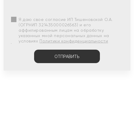
Я даю свое согласие ИП Тишеновской О.А.
(ОГРНИП 321435000026563) и его
аффилированным лицам на обработку
указанных мной персональных данных на
условиях
Политики конфиденциальности
ОТПРАВИТЬ