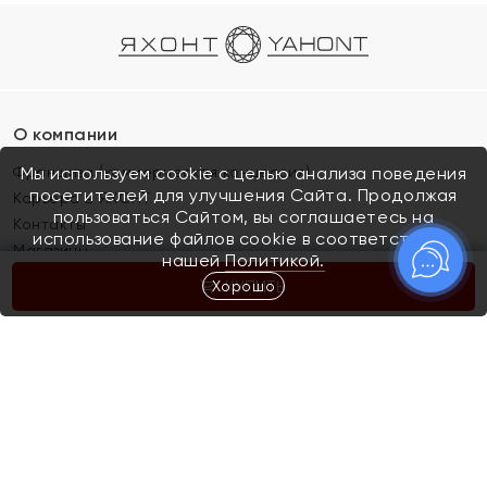
О компании
Франшиза (коммерческая концессия)
Мы используем cookie с целью анализа поведения
посетителей для улучшения Сайта. Продолжая
Карьера в ЯХОНТ
пользоваться Сайтом, вы соглашаетесь на
Контакты
использование файлов cookie в соответствии с
Магазины
нашей
Политикой.
Хорошо
КУПИТЬ
Покупателям
Как определить размер украшения
Киров
Акции
Магазины
Скупка и обмен золота
Отзывы
Электронный подарочный сертификат
Помолвка и свадьба
Правила пользования Электронным