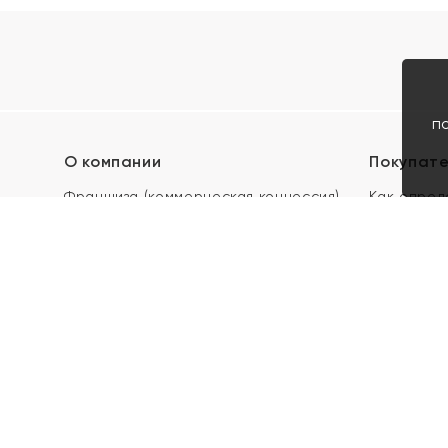
п
О компании
Покупат
Франшиза (коммерческая концессия)
Как опред
Карьера в ЯХОНТ
Акции
Контакты
Скупка и 
Магазины
Отзывы
Электронн
Правила п
подарочны