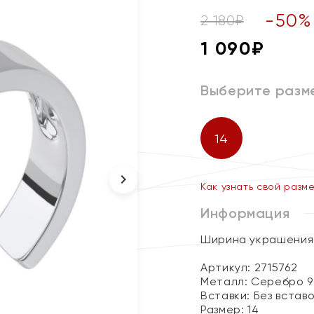
-
50
%
2 180
₽
1 090
₽
Выберите разм
14
Как узнать свой разм
Информация
Ширина украшения 
Артикул: 2715762
Металл:
Серебро 9
Вставки:
Без встав
Размер:
14