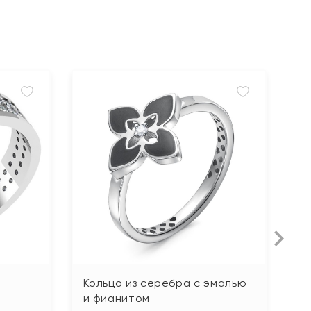
Кольцо из серебра с эмалью
К
и фианитом
п