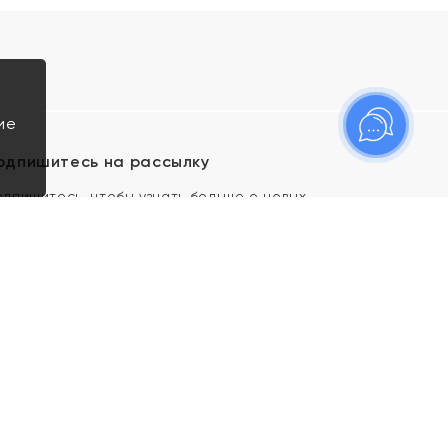
ие
одпишитесь на рассылку
одпишитесь, чтобы узнать больше о новых
оступлениях, новостях и спецпредложениях Яхонт!
Я даю свое согласие ИП Тишеновской О.А.
(ОГРНИП 321435000026563) и его