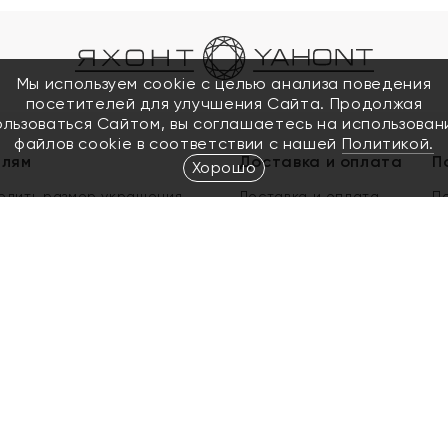
Мы используем cookie с целью анализа поведения
посетителей для улучшения Сайта. Продолжая
ользоваться Сайтом, вы соглашаетесь на использован
файлов cookie в соответствии с нашей
Политикой.
елям
Доставка и оплата
П
Хорошо
елить размер украшения
Доставка и оплата
П
п
обмен золота
ый подарочный сертификат
ользования Электронным
м сертификатом «Яхонт»