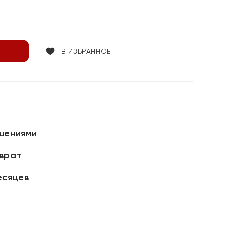
В ИЗБРАННОЕ
шениями
зврат
есяцев