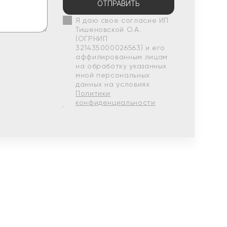
ОТПРАВИТЬ
Я даю свое согласие ИП
Тишеновской О.А.
(ОГРНИП
321435000026563) и его
аффилированным лицам
на обработку указанных
мной персональных
данных на условиях
Политики
конфиденциальности