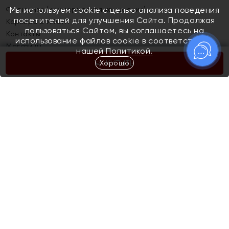
Франшиза (коммерческая концессия)
Мы используем cookie с целью анализа поведения
посетителей для улучшения Сайта. Продолжая
Карьера в ЯХОНТ
пользоваться Сайтом, вы соглашаетесь на
Контакты
использование файлов cookie в соответствии с
Магазины
нашей
Политикой.
Хорошо
КУПИТЬ
Покупателям
Как определить размер украшения
Киров
Акции
Магазины
Скупка и обмен золота
Отзывы
Электронный подарочный сертификат
Помолвка и свадьба
Правила пользования Электронным
Каталог
подарочным сертификатом «Яхонт»
Новинки
Доставка и оплата
Акции
Скупка и обмен золота
Доставка и оплата