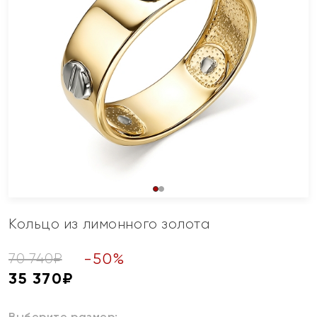
Кольцо из лимонного золота
-
50
%
70 740
₽
35 370
₽
Выберите размер: