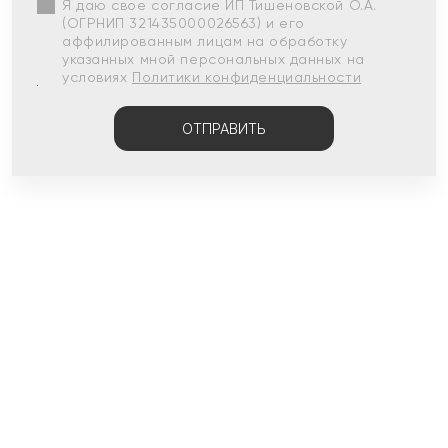
Я даю свое согласие ИП Тишеновской О.А.
(ОГРНИП 321435000026563) и его
аффилированным лицам на обработку
указанных мной персональных данных на
условиях
Политики конфиденциальности
ОТПРАВИТЬ