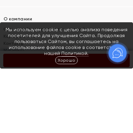
О компании
Франшиза (коммерческая концессия)
Мы используем cookie с целью анализа поведения
посетителей для улучшения Сайта. Продолжая
Карьера в ЯХОНТ
пользоваться Сайтом, вы соглашаетесь на
Контакты
использование файлов cookie в соответствии с
Магазины
нашей
Политикой.
Хорошо
КУПИТЬ
Покупателям
Как определить размер украшения
Киров
Акции
Магазины
Скупка и обмен золота
Отзывы
Электронный подарочный сертификат
Помолвка и свадьба
Правила пользования Электронным
Каталог
подарочным сертификатом «Яхонт»
Новинки
Доставка и оплата