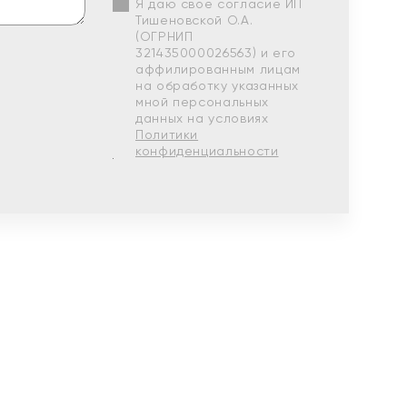
Я даю свое согласие ИП
Тишеновской О.А.
(ОГРНИП
321435000026563) и его
аффилированным лицам
на обработку указанных
мной персональных
данных на условиях
Политики
конфиденциальности