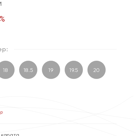
м
%
ер:
18
18.5
19
19.5
20
ер
5 карата