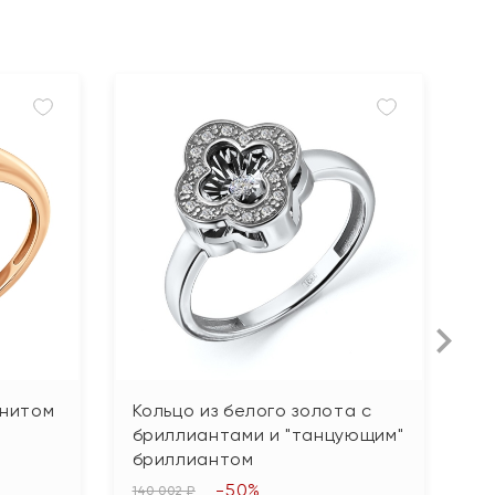
анитом
Кольцо из белого золота с
К
бриллиантами и "танцующим"
б
бриллиантом
76
-50%
3
140 002 ₽