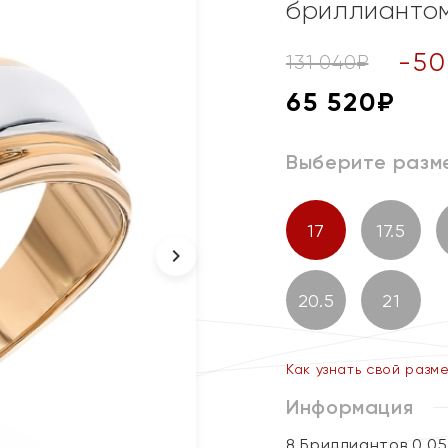
бриллианто
-
50
131 040
₽
65 520
₽
Выберите разм
17
17.5
20.5
21
Как узнать свой разм
Информация
8 Бриллиантов 0,0