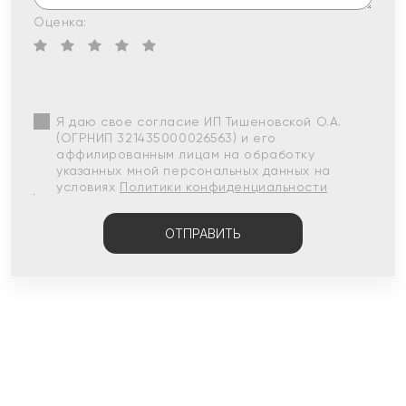
Оценка:
Я даю свое согласие ИП Тишеновской О.А.
(ОГРНИП 321435000026563) и его
аффилированным лицам на обработку
указанных мной персональных данных на
условиях
Политики конфиденциальности
ОТПРАВИТЬ