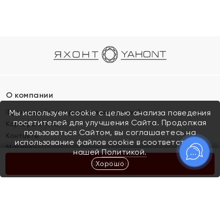
О компании
Франшиза (коммерческая концессия)
Мы используем cookie с целью анализа поведения
посетителей для улучшения Сайта. Продолжая
Карьера в ЯХОНТ
пользоваться Сайтом, вы соглашаетесь на
Контакты
использование файлов cookie в соответствии с
Магазины
нашей
Политикой.
Хорошо
КУПИТЬ
Покупателям
Как определить размер украшения
Киров
Акции
Магазины
Скупка и обмен золота