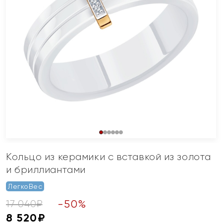
Кольцо из керамики с вставкой из золота
и бриллиантами
ЛегкоВес
-
50
%
17 040
₽
8 520
₽