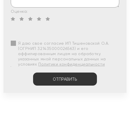
Оценка:
Я даю свое согласие ИП Тишеновской О.А.
(ОГРНИП 321435000026563) и его
аффилированным лицам на обработку
указанных мной персональных данных на
условиях
Политики конфиденциальности
ОТПРАВИТЬ