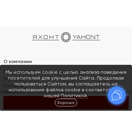
О компании
Франшиза (коммерческая концессия)
Мы используем cookie с целью анализа поведения
посетителей для улучшения Сайта. Продолжая
Карьера в ЯХОНТ
пользоваться Сайтом, вы соглашаетесь на
Контакты
использование файлов cookie в соответствии с
Магазины
нашей
Политикой.
Хорошо
КУПИТЬ
Покупателям
Как определить размер украшения
Киров
Акции
Магазины