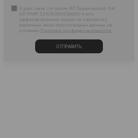
Я даю свое согласие ИП Тишеновской О.А.
(ОГРНИП 321435000026563) и его
аффилированным лицам на обработку
указанных мной персональных данных на
условиях
Политики конфиденциальности
ОТПРАВИТЬ