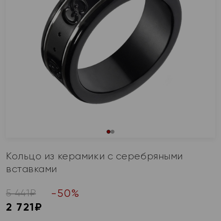
Кольцо из керамики с серебряными
вставками
-
50
%
5 441
₽
2 721
₽