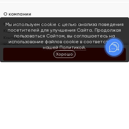
О компании
Франшиза (коммерческая концессия)
Мы используем cookie с целью анализа поведения
посетителей для улучшения Сайта. Продолжая
Карьера в ЯХОНТ
пользоваться Сайтом, вы соглашаетесь на
Контакты
использование файлов cookie в соответствии с
Магазины
нашей
Политикой.
Хорошо
КУПИТЬ
Покупателям
Как определить размер украшения
Киров
Акции
Магазины
Скупка и обмен золота
Отзывы
Электронный подарочный сертификат
Помолвка и свадьба
Правила пользования Электронным
Каталог
подарочным сертификатом «Яхонт»
Новинки
Доставка и оплата
Акции