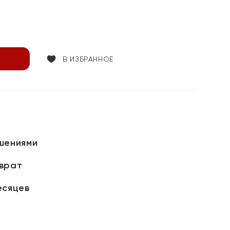
В ИЗБРАННОЕ
шениями
зврат
есяцев