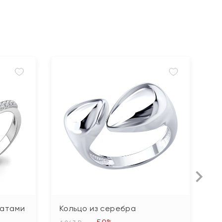
гатами
Кольцо из серебра
К
ф