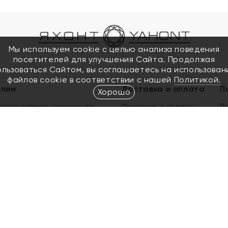
Мы используем cookie с целью анализа поведения
посетителей для улучшения Сайта. Продолжая
ользоваться Сайтом, вы соглашаетесь на использован
файлов cookie в соответствии с нашей
Политикой.
елям
Доставка и оплата
П
Хорошо
елить размер украшения
Доставка и оплата
П
п
обмен золота
ый подарочный сертификат
ользования Электронным
м сертификатом «Яхонт»