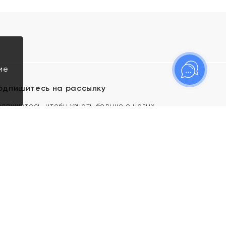
ие
одпишитесь на рассылку
одпишитесь, чтобы узнать больше о новых
оступлениях, новостях и спецпредложениях Яхонт!
Я даю свое согласие ИП Тишеновской О.А.