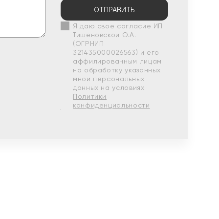
ОТПРАВИТЬ
Я даю свое согласие ИП
Тишеновской О.А.
(ОГРНИП
321435000026563) и его
аффилированным лицам
на обработку указанных
мной персональных
данных на условиях
Политики
конфиденциальности