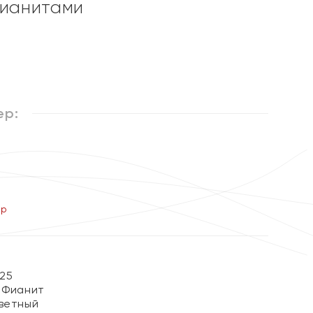
фианитами
ер:
ер
25
 Фианит
ветный