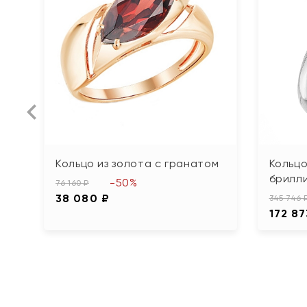
Кольцо из золота с гранатом
Кольцо
брилл
-50%
76 160 ₽
38 080 ₽
345 746 
172 87