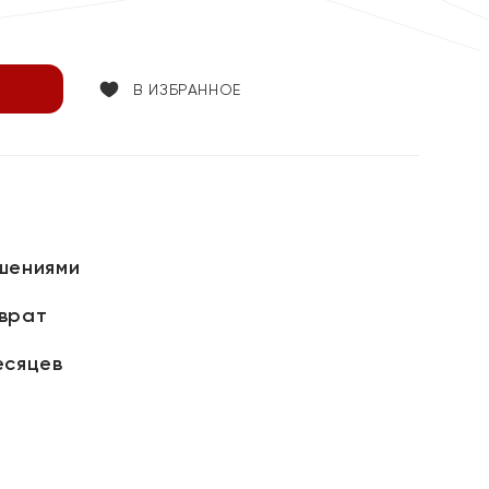
В ИЗБРАННОЕ
шениями
зврат
есяцев