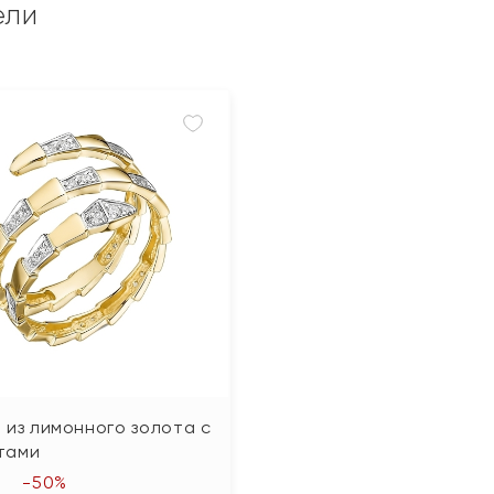
ели
 из лимонного золота с
тами
-50%