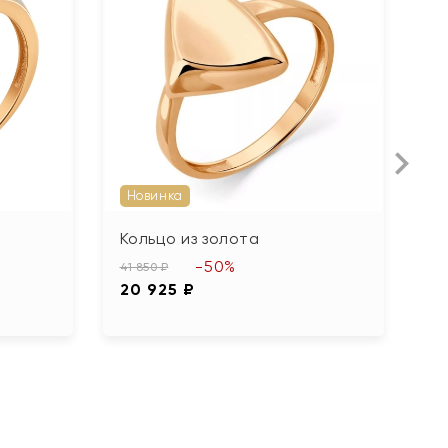
Новинка
Кольцо из золота
К
б
-50%
41 850 ₽
20 925 ₽
24
1