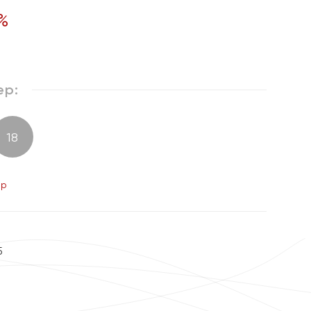
%
ер:
18
ер
5