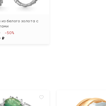
 из белого золота с
тами
-50%
₽
0 ₽