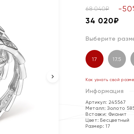
-
50
68 040
₽
34 020
₽
Выберите разм
17
17.5
Как узнать свой разм
Информация
Артикул: 245567
Металл:
Золото 58
Вставки:
Фианит
Цвет:
Бесцветный
Размер:
17