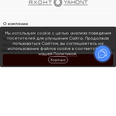
О компании
Франшиза (коммерческая концессия)
Мы используем cookie с целью анализа поведения
посетителей для улучшения Сайта. Продолжая
Карьера в ЯХОНТ
пользоваться Сайтом, вы соглашаетесь на
Контакты
использование файлов cookie в соответствии с
Магазины
нашей
Политикой.
Хорошо
КУПИТЬ
Покупателям
Как определить размер украшения
Киров
Акции
Магазины
Скупка и обмен золота
Отзывы
Электронный подарочный сертификат
Помолвка и свадьба
Правила пользования Электронным
Каталог
подарочным сертификатом «Яхонт»
Новинки