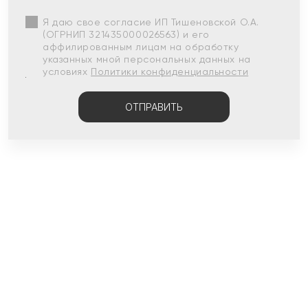
Я даю свое согласие ИП Тишеновской О.А.
(ОГРНИП 321435000026563) и его
аффилированным лицам на обработку
указанных мной персональных данных на
условиях
Политики конфиденциальности
ОТПРАВИТЬ