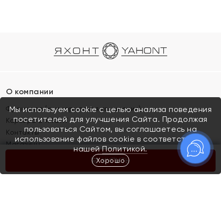
О компании
Франшиза (коммерческая концессия)
Мы используем cookie с целью анализа поведения
посетителей для улучшения Сайта. Продолжая
Карьера в ЯХОНТ
пользоваться Сайтом, вы соглашаетесь на
Контакты
использование файлов cookie в соответствии с
Магазины
нашей
Политикой.
Хорошо
КУПИТЬ
Покупателям
Как определить размер украшения
Киров
Акции
Магазины
Скупка и обмен золота