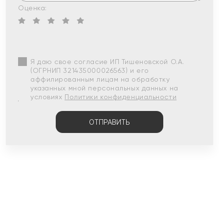
Оценка:
Я даю свое согласие ИП Тишеновской О.А.
(ОГРНИП 321435000026563) и его
аффилированным лицам на обработку
указанных мной персональных данных на
условиях
Политики конфиденциальности
ОТПРАВИТЬ