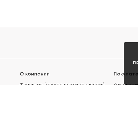
п
О компании
Покупат
Франшиза (коммерческая концессия)
Как опред
Карьера в ЯХОНТ
Акции
Контакты
Скупка и 
Магазины
Отзывы
Электронн
Правила п
подарочны