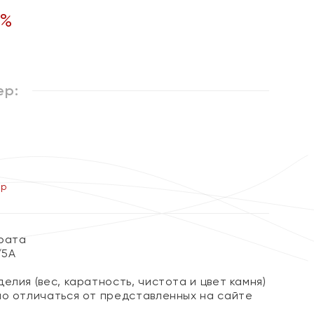
%
ер:
ер
арата
/5А
елия (вес, каратность, чистота и цвет камня)
но отличаться от представленных на сайте