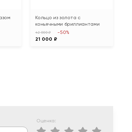
пазом
Кольцо из золота с
К
коньячными бриллиантами
т
-50%
42 000 ₽
55
21 000 ₽
2
Оценка: