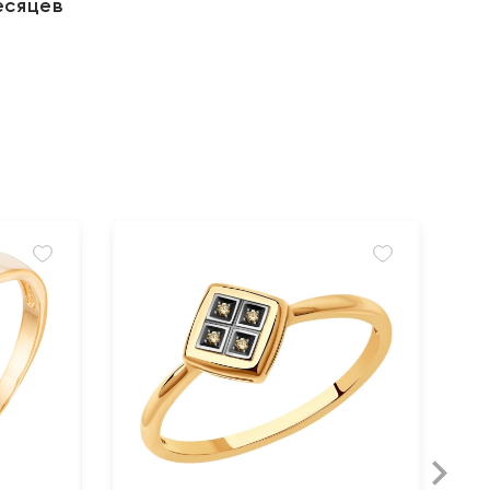
есяцев