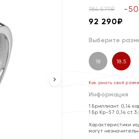
-
50
184 579
₽
92 290
₽
Выберите разм
18
18.5
Как узнать свой разм
Информация
1 Бриллиант 0,14 к
1 Бр Кр-57 0,14 ct 3
Характеристики изд
могут незначитель