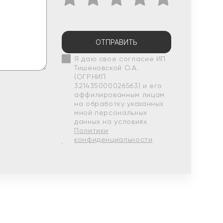
ОТПРАВИТЬ
Я даю свое согласие ИП
Тишеновской О.А.
(ОГРНИП
321435000026563) и его
аффилированным лицам
на обработку указанных
мной персональных
данных на условиях
Политики
конфиденциальности