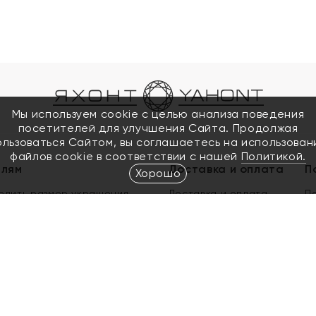
Мы используем cookie с целью анализа поведения
посетителей для улучшения Сайта. Продолжая
ользоваться Сайтом, вы соглашаетесь на использован
файлов cookie в соответствии с нашей
Политикой.
елям
Доставка и оплата
П
Хорошо
елить размер украшения
Доставка и оплата
П
п
обмен золота
ый подарочный сертификат
ользования Электронным
м сертификатом «Яхонт»