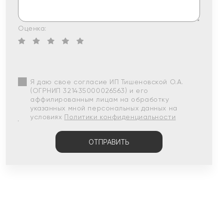
Оценка:
Я даю свое согласие ИП Тишеновской О.А.
(ОГРНИП 321435000026563) и его
аффилированным лицам на обработку
указанных мной персональных данных на
условиях
Политики конфиденциальности
ОТПРАВИТЬ