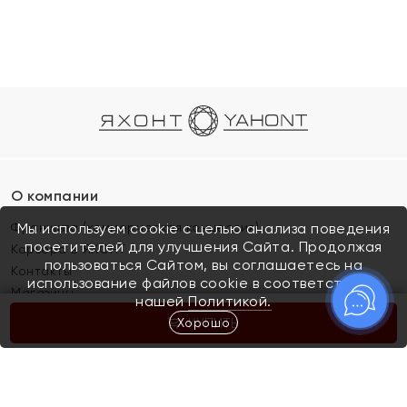
О компании
Франшиза (коммерческая концессия)
Мы используем cookie с целью анализа поведения
посетителей для улучшения Сайта. Продолжая
Карьера в ЯХОНТ
пользоваться Сайтом, вы соглашаетесь на
Контакты
использование файлов cookie в соответствии с
Магазины
нашей
Политикой.
Хорошо
КУПИТЬ
Покупателям
Как определить размер украшения
Киров
Акции
Магазины