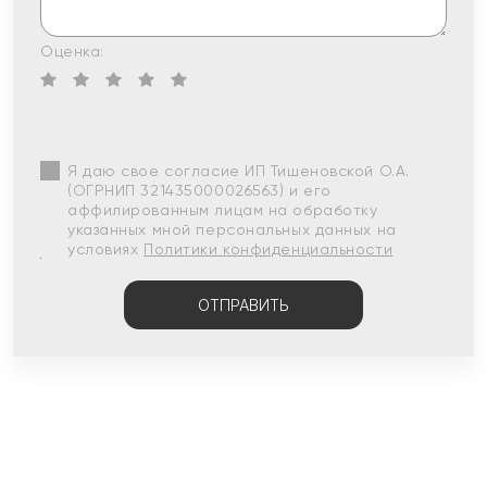
Оценка:
Я даю свое согласие ИП Тишеновской О.А.
(ОГРНИП 321435000026563) и его
аффилированным лицам на обработку
указанных мной персональных данных на
условиях
Политики конфиденциальности
ОТПРАВИТЬ