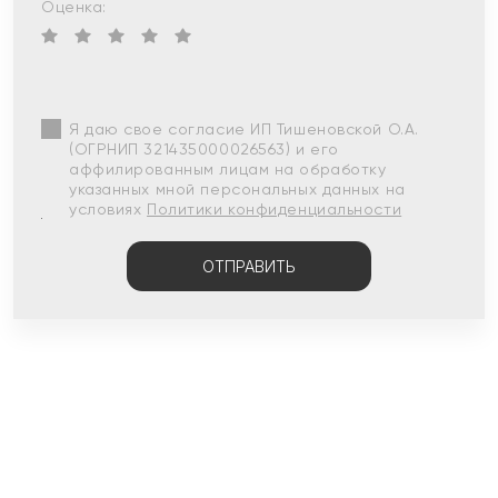
Оценка:
Я даю свое согласие ИП Тишеновской О.А.
(ОГРНИП 321435000026563) и его
аффилированным лицам на обработку
указанных мной персональных данных на
условиях
Политики конфиденциальности
ОТПРАВИТЬ