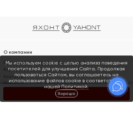
О компании
Франшиза (коммерческая концессия)
Мы используем cookie с целью анализа поведения
посетителей для улучшения Сайта. Продолжая
Карьера в ЯХОНТ
пользоваться Сайтом, вы соглашаетесь на
Контакты
использование файлов cookie в соответствии с
Магазины
нашей
Политикой.
Хорошо
КУПИТЬ
Покупателям
Как определить размер украшения
Киров
Акции
Магазины
Скупка и обмен золота
Отзывы