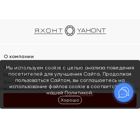
О компании
Франшиза (коммерческая концессия)
Мы используем cookie с целью анализа поведения
посетителей для улучшения Сайта. Продолжая
Карьера в ЯХОНТ
пользоваться Сайтом, вы соглашаетесь на
Контакты
использование файлов cookie в соответствии с
Магазины
нашей
Политикой.
Хорошо
КУПИТЬ
Покупателям
Как определить размер украшения
Киров
Акции
Магазины
Скупка и обмен золота
Отзывы