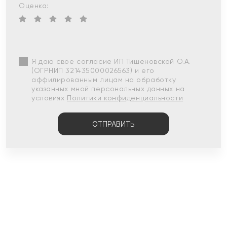
Оценка:
Я даю свое согласие ИП Тишеновской О.А.
(ОГРНИП 321435000026563) и его
аффилированным лицам на обработку
указанных мной персональных данных на
условиях
Политики конфиденциальности
ОТПРАВИТЬ