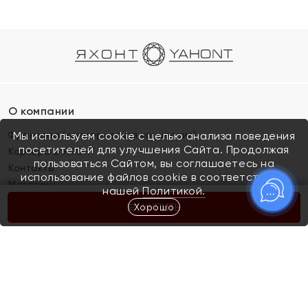
О компании
Франшиза (коммерческая концессия)
Мы используем cookie с целью анализа поведения
посетителей для улучшения Сайта. Продолжая
Карьера в ЯХОНТ
пользоваться Сайтом, вы соглашаетесь на
Контакты
использование файлов cookie в соответствии с
Магазины
нашей
Политикой.
Хорошо
КУПИТЬ
Покупателям
Как определить размер украшения
Киров
Акции
Магазины
Скупка и обмен золота
Отзывы