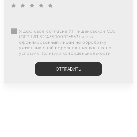
Я даю свое согласие ИП Тишеновской О.А.
(ОГРНИП 321435000026563) и его
аффилированным лицам на обработку
указанных мной персональных данных на
условиях
Политики конфиденциальности
ОТПРАВИТЬ