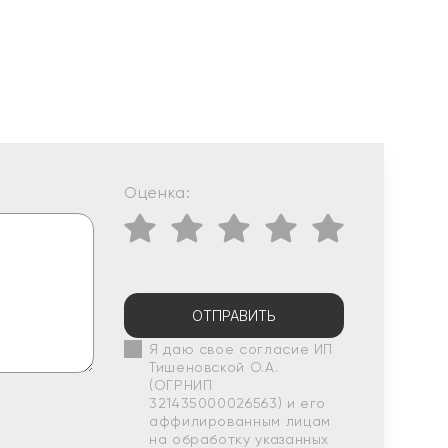
Оценка:
ОТПРАВИТЬ
Я даю свое согласие ИП
Тишеновской О.А.
(ОГРНИП
321435000026563) и его
аффилированным лицам
на обработку указанных