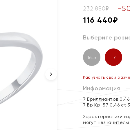
-
5
232 880
₽
116 440
₽
Выберите разм
16.5
17
Как узнать свой разм
Информация
7 Бриллиантов 0,46
7 Бр Кр-57 0,46 ct 
Характеристики изд
могут незначитель