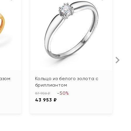
пазом
Кольцо из белого золота с
К
бриллиантом
р
-50%
87 906 ₽
63
43 953 ₽
3