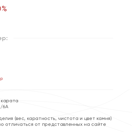
0
%
ер:
ер
 карата
3/6А
елия (вес, каратность, чистота и цвет камня)
но отличаться от представленных на сайте