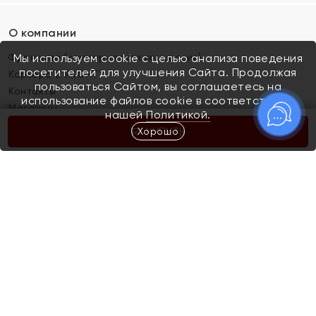
О компании
Франшиза (коммерческая концессия)
Мы используем cookie с целью анализа поведения
посетителей для улучшения Сайта. Продолжая
Карьера в ЯХОНТ
пользоваться Сайтом, вы соглашаетесь на
Контакты
использование файлов cookie в соответствии с
Магазины
нашей
Политикой.
Хорошо
КУПИТЬ
Покупателям
Как определить размер украшения
Киров
Акции
Магазины
Скупка и обмен золота
Отзывы
Электронный подарочный сертификат
Помолвка и свадьба
Правила пользования Электронным
Каталог
подарочным сертификатом «Яхонт»
Новинки
Доставка и оплата
Акции