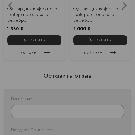
Футляр для кофейного
Футляр для кофейного
набора столового
набора столового
серебра
серебра
1 330 ₽
2 000 ₽
КУПИТЬ
КУПИТЬ
ПОДРОБНЕЕ
ПОДРОБНЕЕ
Оставить отзыв
Ваше имя:
Введите Ваш e-mail: