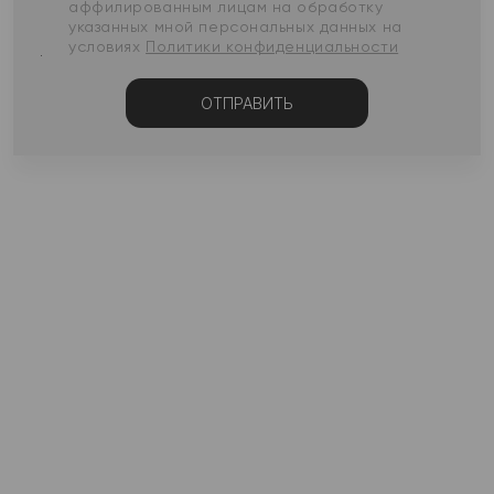
аффилированным лицам на обработку
указанных мной персональных данных на
условиях
Политики конфиденциальности
ОТПРАВИТЬ