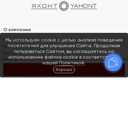
О компании
Франшиза (коммерческая концессия)
Мы используем cookie с целью анализа поведения
посетителей для улучшения Сайта. Продолжая
Карьера в ЯХОНТ
пользоваться Сайтом, вы соглашаетесь на
Контакты
использование файлов cookie в соответствии с
Магазины
нашей
Политикой.
Хорошо
КУПИТЬ
Покупателям
Как определить размер украшения
Киров
Акции
Магазины
Скупка и обмен золота
Отзывы
Электронный подарочный сертификат
Помолвка и свадьба
Правила пользования Электронным
Каталог
подарочным сертификатом «Яхонт»