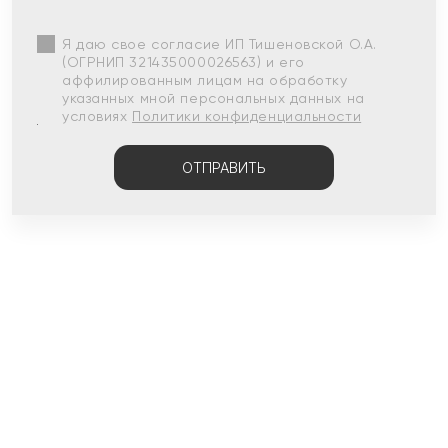
Я даю свое согласие ИП Тишеновской О.А.
(ОГРНИП 321435000026563) и его
аффилированным лицам на обработку
указанных мной персональных данных на
условиях
Политики конфиденциальности
ОТПРАВИТЬ