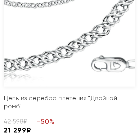
Цепь из серебра плетения "Двойной
ромб"
-
50
%
42 598
₽
21 299
₽