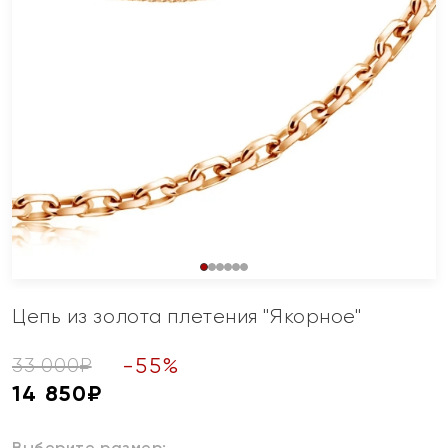
Цепь из золота плетения "Якорное"
-
55
%
33 000
₽
14 850
₽
Выберите размер: