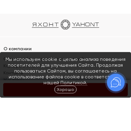
О компании
Франшиза (коммерческая концессия)
Мы используем cookie с целью анализа поведения
посетителей для улучшения Сайта. Продолжая
Карьера в ЯХОНТ
пользоваться Сайтом, вы соглашаетесь на
Контакты
использование файлов cookie в соответствии с
Магазины
нашей
Политикой.
Хорошо
КУПИТЬ
Покупателям
Как определить размер украшения
Киров
Акции
Магазины
Скупка и обмен золота
Отзывы