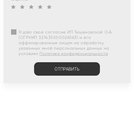
Я даю свое согласие ИП Тишеновской О.А.
(ОГРНИП 321435000026563) и его
аффилированным лицам на обработку
указанных мной персональных данных на
условиях
Политики конфиденциальности
ОТПРАВИТЬ