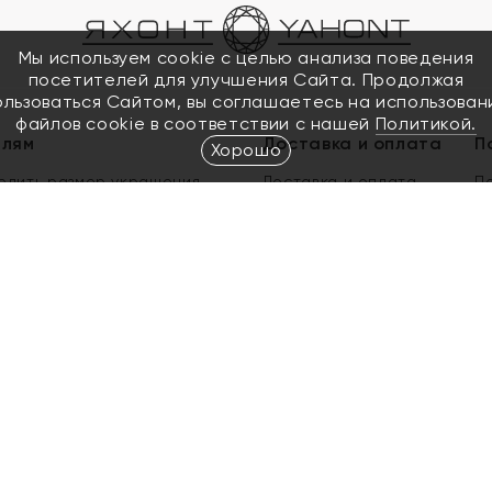
Мы используем cookie с целью анализа поведения
посетителей для улучшения Сайта. Продолжая
ользоваться Сайтом, вы соглашаетесь на использован
файлов cookie в соответствии с нашей
Политикой.
елям
Доставка и оплата
П
Хорошо
елить размер украшения
Доставка и оплата
П
п
обмен золота
ый подарочный сертификат
ользования Электронным
м сертификатом «Яхонт»