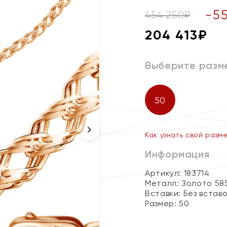
-
5
454 250
₽
204 413
₽
Выберите разм
50
Как узнать свой разм
Информация
Артикул: 183714
Металл:
Золото 58
Вставки:
Без встав
Размер:
50