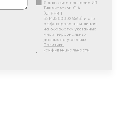
Я даю свое согласие ИП
Тишеновской О.А.
(ОГРНИП
321435000026563) и его
аффилированным лицам
на обработку указанных
мной персональных
данных на условиях
Политики
конфиденциальности