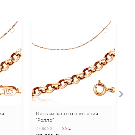
ия
Цепь из золота плетения
Ц
"Ролло"
"
-55%
44 500 ₽
35