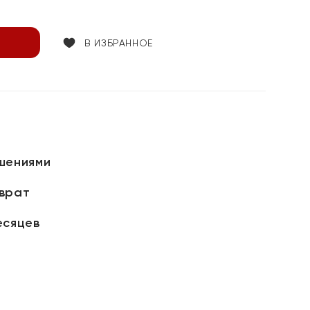
В ИЗБРАННОЕ
шениями
зврат
есяцев