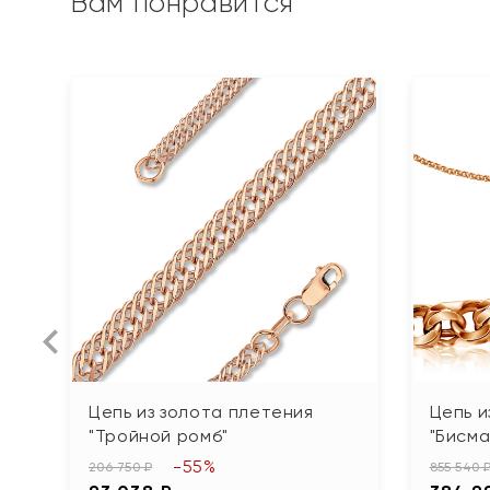
Вам понравится
Цепь из золота плетения
Цепь и
"Тройной ромб"
"Бисма
-55%
206 750 ₽
855 540 