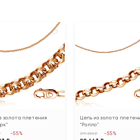
з золота плетения
Цепь из золота плетен
рк"
"Ролло"
-55%
-55%
₽
219 250 ₽