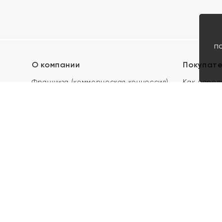
п
О компании
Покупат
Франшиза (коммерческая концессия)
Как опред
Карьера в ЯХОНТ
Акции
Контакты
Скупка и 
Магазины
Отзывы
Электронн
Правила п
подарочны