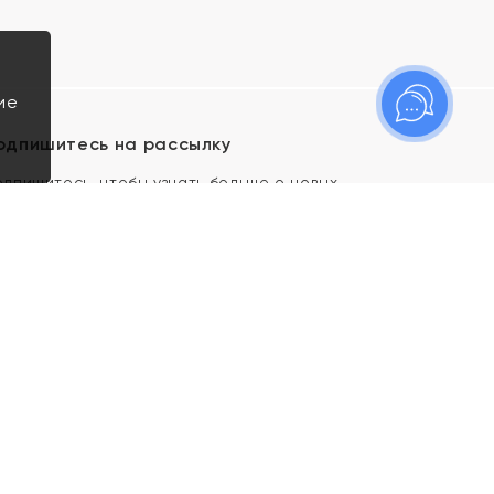
ие
одпишитесь на рассылку
одпишитесь, чтобы узнать больше о новых
оступлениях, новостях и спецпредложениях Яхонт!
Я даю свое согласие ИП Тишеновской О.А.
(ОГРНИП 321435000026563) и его
аффилированным лицам на обработку указанных
мной персональных данных на условиях
Политики