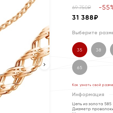
-
55
69 750
₽
31 388
₽
Выберите разм
35
38
65
Как узнать свой разм
Информация
Цепь из золота 585
Диаметр проволоки