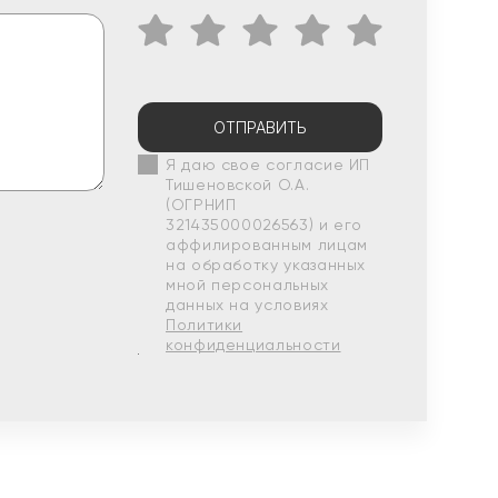
ОТПРАВИТЬ
Я даю свое согласие ИП
Тишеновской О.А.
(ОГРНИП
321435000026563) и его
аффилированным лицам
на обработку указанных
мной персональных
данных на условиях
Политики
конфиденциальности