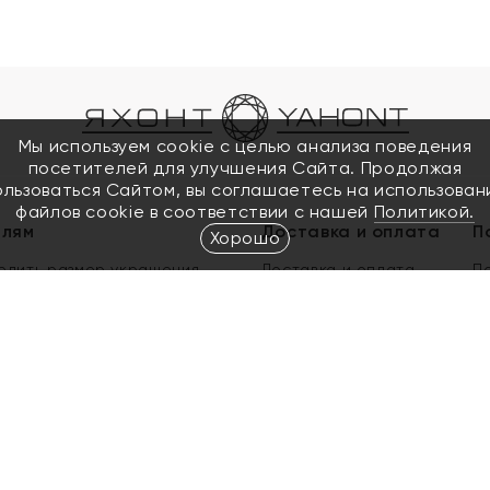
Мы используем cookie с целью анализа поведения
посетителей для улучшения Сайта. Продолжая
ользоваться Сайтом, вы соглашаетесь на использован
файлов cookie в соответствии с нашей
Политикой.
елям
Доставка и оплата
П
Хорошо
елить размер украшения
Доставка и оплата
П
п
обмен золота
ый подарочный сертификат
ользования Электронным
м сертификатом «Яхонт»