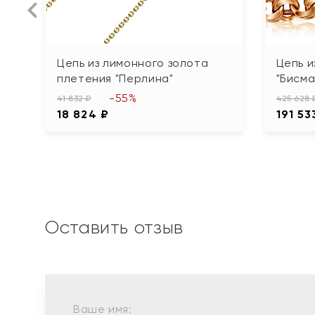
Цепь из лимонного золота
Цепь и
плетения "Перлина"
"Бисма
-55%
41 832 ₽
425 628 
18 824 ₽
191 53
Оставить отзыв
Ваше имя: