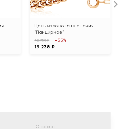
ия
Цепь из золота плетения
Ц
"Панцирное"
"
-55%
42 750 ₽
66
19 238 ₽
2
Оценка: