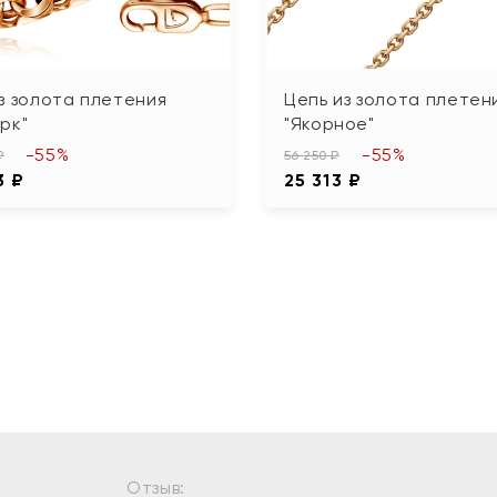
з золота плетения
Цепь из золота плетен
рк"
"Якорное"
-55%
-55%
₽
56 250 ₽
3 ₽
25 313 ₽
Отзыв: