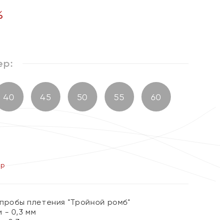
%
ер:
40
45
50
55
60
ер
 пробы плетения "Тройной ромб"
 - 0,3 мм