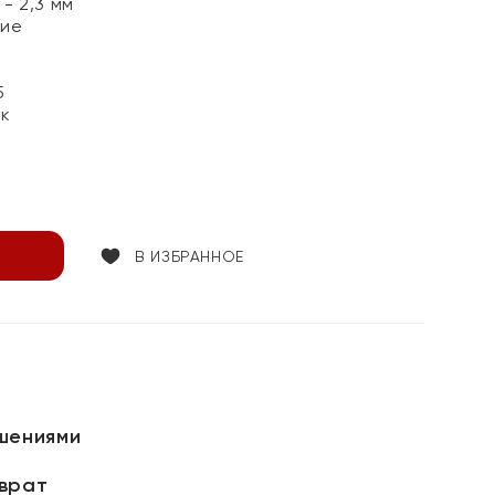
- 2,3 мм
лие
5
ок
В ИЗБРАННОЕ
шениями
зврат