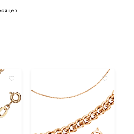
есяцев