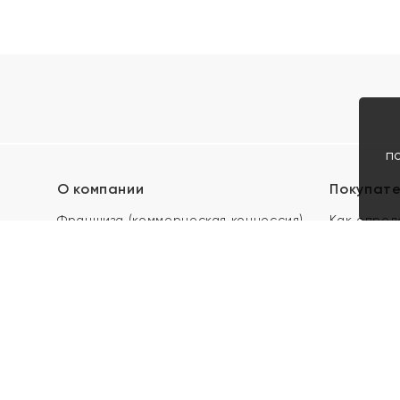
п
О компании
Покупат
Франшиза (коммерческая концессия)
Как опред
Карьера в ЯХОНТ
Акции
Контакты
Скупка и 
Магазины
Отзывы
Электронн
Правила п
подарочны