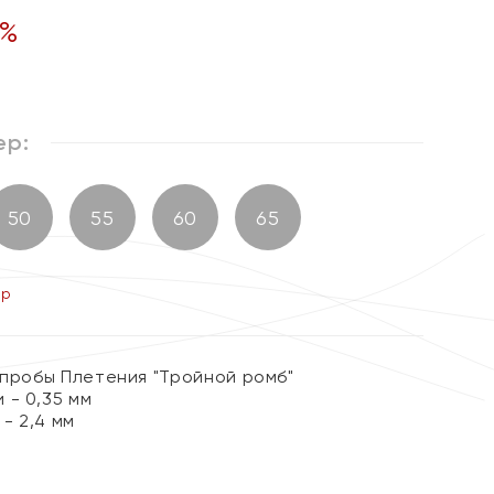
%
ер:
50
55
60
65
ер
 пробы Плетения "Тройной ромб"
 - 0,35 мм
- 2,4 мм