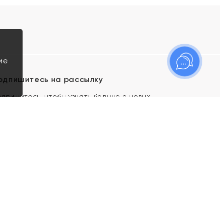
ие
одпишитесь на рассылку
одпишитесь, чтобы узнать больше о новых
оступлениях, новостях и спецпредложениях Яхонт!
Я даю свое согласие ИП Тишеновской О.А.
(ОГРНИП 321435000026563) и его