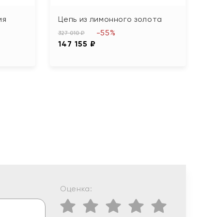
ия
Цепь из лимонного золота
Ц
"К
-55%
327 010 ₽
147 155 ₽
76
3
Оценка: