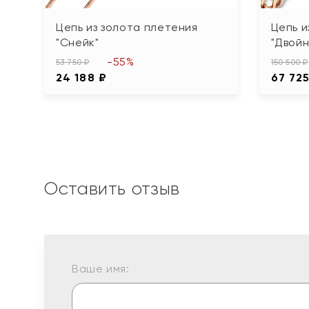
Цепь из золота плетения
Цепь и
"Снейк"
"Двойн
-55%
53 750 ₽
150 500 ₽
24 188 ₽
67 725
Оставить отзыв
Ваше имя: