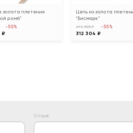
з золота плетения
Цепь из золота плетен
ой ромб"
"Бисмарк"
-55%
-55%
694 008 ₽
 ₽
312 304 ₽
Отзыв: