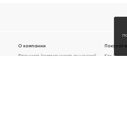
п
О компании
Покупат
Франшиза (коммерческая концессия)
Как опред
Карьера в ЯХОНТ
Акции
Контакты
Скупка и 
Магазины
Отзывы
Электронн
Правила п
подарочны