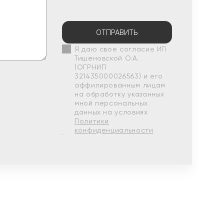
ОТПРАВИТЬ
Я даю свое согласие ИП
Тишеновской О.А.
(ОГРНИП
321435000026563) и его
аффилированным лицам
на обработку указанных
мной персональных
данных на условиях
Политики
конфиденциальности