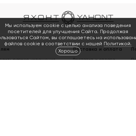
Мы используем cookie с целью анализа поведения
посетителей для улучшения Сайта. Продолжая
ользоваться Сайтом, вы соглашаетесь на использован
файлов cookie в соответствии с нашей
Политикой.
елям
Доставка и оплата
П
Хорошо
елить размер украшения
Доставка и оплата
П
п
обмен золота
ый подарочный сертификат
ользования Электронным
м сертификатом «Яхонт»