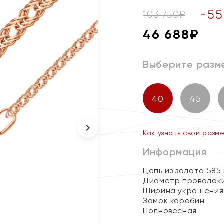
-
55
103 750
₽
46 688
₽
Выберите разм
40
45
Как узнать свой разм
Информация
Цепь из золота 585
Диаметр проволоки
Ширина украшения 
Замок карабин
Полновесная