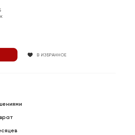
5
ок
В ИЗБРАННОЕ
шениями
зврат
есяцев