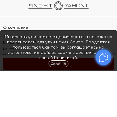
О компании
Франшиза (коммерческая концессия)
Мы используем cookie с целью анализа поведения
посетителей для улучшения Сайта. Продолжая
Карьера в ЯХОНТ
пользоваться Сайтом, вы соглашаетесь на
Контакты
использование файлов cookie в соответствии с
Магазины
нашей
Политикой.
Хорошо
КУПИТЬ
Покупателям
Как определить размер украшения
Киров
Акции
Магазины
Скупка и обмен золота
Отзывы
Электронный подарочный сертификат
Помолвка и свадьба
Правила пользования Электронным
Каталог
подарочным сертификатом «Яхонт»