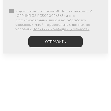
Я даю свое согласие ИП Тишеновской О.А.
(ОГРНИП 321435000026563) и его
аффилированным лицам на обработку
указанных мной персональных данных на
условиях
Политики конфиденциальности
ОТПРАВИТЬ