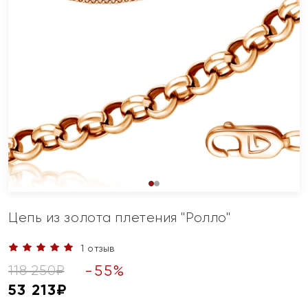
Цепь из золота плетения "Ролло"
1 отзыв
-
55
%
118 250
₽
53 213
₽