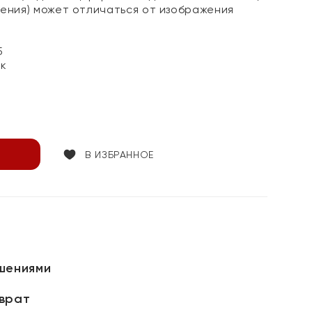
мения) может отличаться от изображения
5
ок
В ИЗБРАННОЕ
шениями
зврат