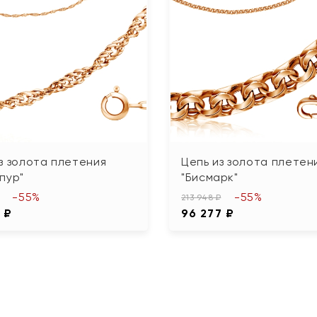
з золота плетения
Цепь из золота плетен
пур"
"Бисмарк"
-55%
-55%
213 948 ₽
 ₽
96 277 ₽