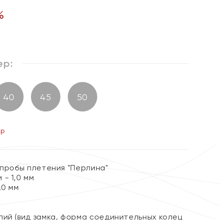
%
ер:
40
45
50
ер
 пробы плетения "Перлина"
- 1,0 мм
,0 мм
лий (вид замка, форма соединительных колец