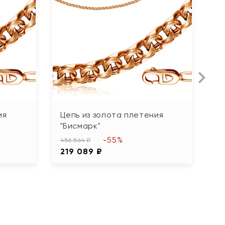
ия
Цепь из золота плетения
Ц
"Бисмарк"
"
-55%
486 864 ₽
1 
219 089 ₽
5