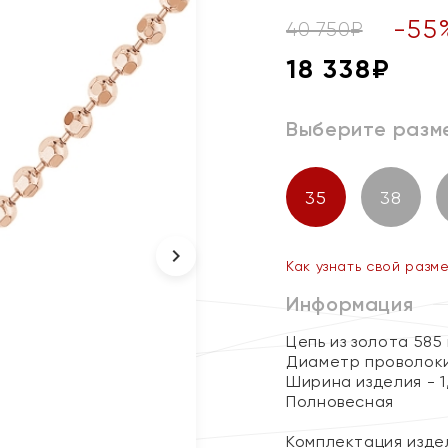
-
55
40 750
₽
18 338
₽
Выберите разм
35
38
Как узнать свой разм
Информация
Цепь из золота 585
Диаметр проволоки 
Ширина изделия - 1
Полновесная
Комплектация изде