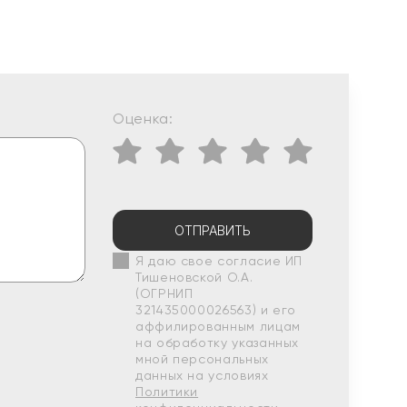
Оценка:
ОТПРАВИТЬ
Я даю свое согласие ИП
Тишеновской О.А.
(ОГРНИП
321435000026563) и его
аффилированным лицам
на обработку указанных
мной персональных
данных на условиях
Политики