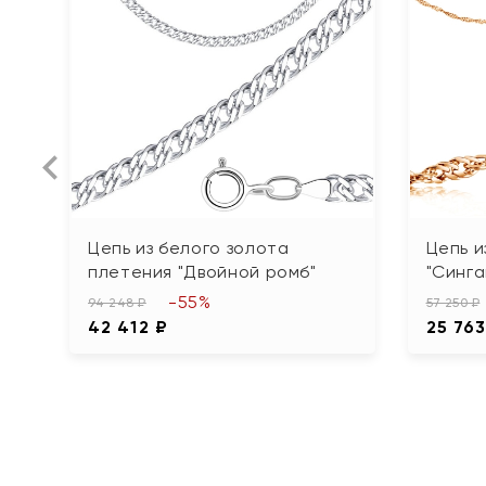
Цепь из белого золота
Цепь и
плетения "Двойной ромб"
"Синга
-55%
94 248 ₽
57 250 ₽
42 412 ₽
25 763