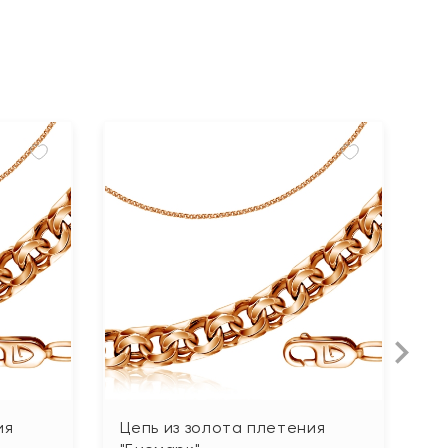
ия
Цепь из золота плетения
Ц