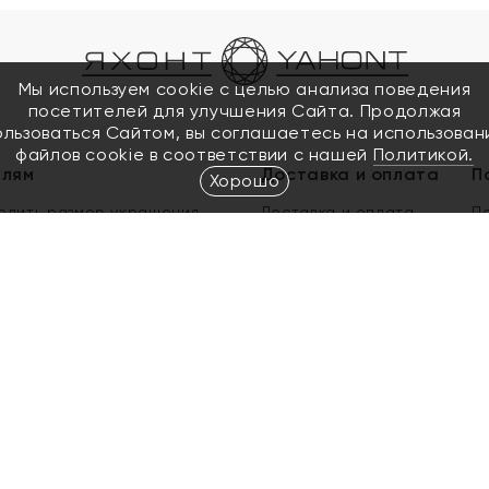
Мы используем cookie с целью анализа поведения
посетителей для улучшения Сайта. Продолжая
ользоваться Сайтом, вы соглашаетесь на использован
файлов cookie в соответствии с нашей
Политикой.
елям
Доставка и оплата
П
Хорошо
елить размер украшения
Доставка и оплата
П
п
обмен золота
ый подарочный сертификат
ользования Электронным
м сертификатом «Яхонт»