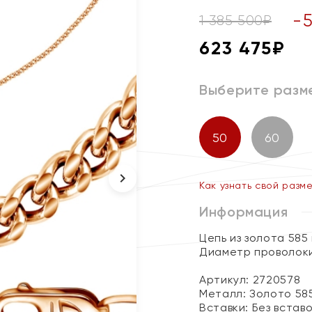
-
1 385 500
₽
623 475
₽
Выберите разм
50
60
Как узнать свой разм
Информация
Цепь из золота 585
Диаметр проволоки 
Артикул: 2720578
Металл:
Золото 58
Вставки:
Без встав