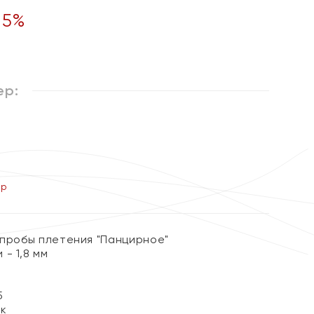
55
%
ер:
ер
 пробы плетения "Панцирное"
- 1,8 мм
5
ок