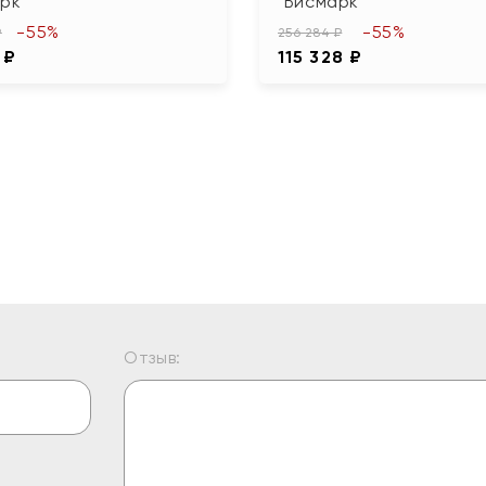
рк"
"Бисмарк"
-55%
-55%
₽
256 284 ₽
 ₽
115 328 ₽
Отзыв: