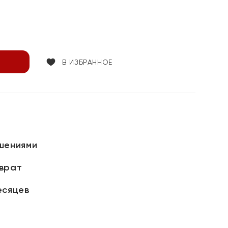
В ИЗБРАННОЕ
шениями
зврат
есяцев