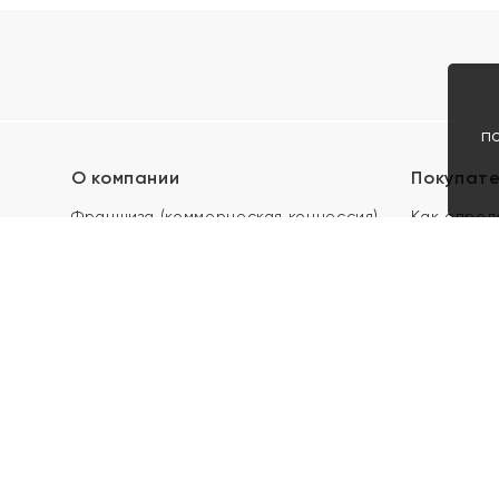
п
О компании
Покупат
Франшиза (коммерческая концессия)
Как опред
Карьера в ЯХОНТ
Акции
Контакты
Скупка и 
Магазины
Отзывы
Электронн
Правила п
подарочны