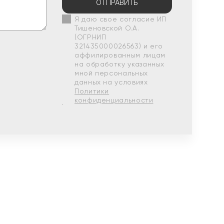
ОТПРАВИТЬ
Я даю свое согласие ИП
Тишеновской О.А.
(ОГРНИП
321435000026563) и его
аффилированным лицам
на обработку указанных
мной персональных
данных на условиях
Политики
конфиденциальности