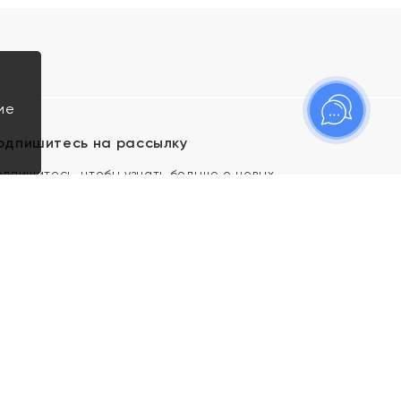
ие
одпишитесь на рассылку
одпишитесь, чтобы узнать больше о новых
оступлениях, новостях и спецпредложениях Яхонт!
Я даю свое согласие ИП Тишеновской О.А.
(ОГРНИП 321435000026563) и его