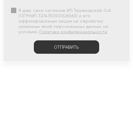
Я даю свое согласие ИП Тишеновской О.А.
(ОГРНИП 321435000026563) и его
аффилированным лицам на обработку
указанных мной персональных данных на
условиях
Политики конфиденциальности
ОТПРАВИТЬ