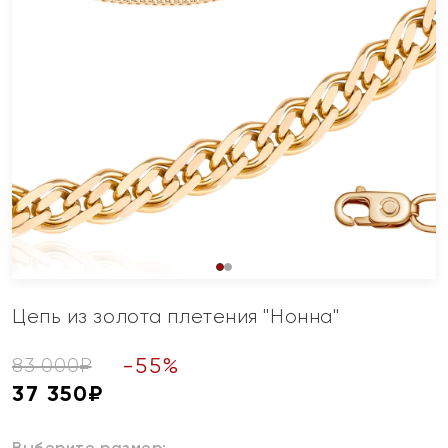
Цепь из золота плетения "Нонна"
-
55
%
83 000
₽
37 350
₽
Выберите размер: