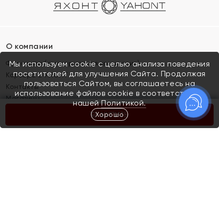
О компании
Франшиза (коммерческая концессия)
Мы используем cookie с целью анализа поведения
посетителей для улучшения Сайта. Продолжая
Карьера в ЯХОНТ
пользоваться Сайтом, вы соглашаетесь на
Контакты
использование файлов cookie в соответствии с
Магазины
нашей
Политикой.
Хорошо
КУПИТЬ
Покупателям
Как определить размер украшения
Киров
Акции
Магазины
Скупка и обмен золота
Отзывы
Электронный подарочный сертификат
Помолвка и свадьба
Правила пользования Электронным
Каталог
подарочным сертификатом «Яхонт»